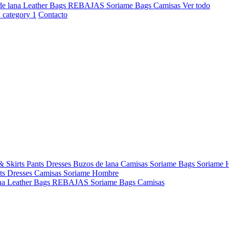
de lana
Leather Bags
REBAJAS
Soriame Bags
Camisas
Ver todo
Contacto
& Skirts
Pants
Dresses
Buzos de lana
Camisas
Soriame Bags
Soriame
ts
Dresses
Camisas
Soriame Hombre
na
Leather Bags
REBAJAS
Soriame Bags
Camisas