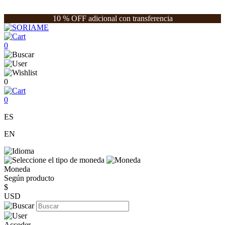
10 % OFF adicional con transferencia
0
0
0
ES
EN
Moneda
Según producto
$
USD
Acceder