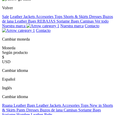
Volver
Sale
Leather Jackets
Accesories
Tops
Shorts & Skirts
Dresses
Buzos
de lana
Leather Bags
REBAJAS
Soriame Bags
Camisas
Ver todo
Nuestra marca
Nuestra marca
Contacto
Contacto
Cambiar moneda
Moneda
Según producto
$
USD
Cambiar idioma
Español
Inglés
Cambiar idioma
Ruana
Leather Bags
Leather Jackets
Accesories
Tops
New in
Shorts
& Skirts
Pants
Dresses
Buzos de lana
Camisas
Soriame Bags
Soriame Hombre
Leather Belts