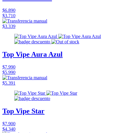
$6.890
$3.710
$3.339
Top Vipe Aura Azul
$7.990
$5.990
$5.391
Top Vipe Star
$7.900
$4.340