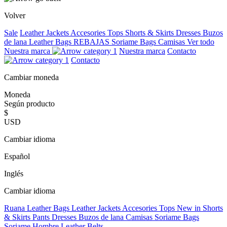
Volver
Sale
Leather Jackets
Accesories
Tops
Shorts & Skirts
Dresses
Buzos
de lana
Leather Bags
REBAJAS
Soriame Bags
Camisas
Ver todo
Nuestra marca
Nuestra marca
Contacto
Contacto
Cambiar moneda
Moneda
Según producto
$
USD
Cambiar idioma
Español
Inglés
Cambiar idioma
Ruana
Leather Bags
Leather Jackets
Accesories
Tops
New in
Shorts
& Skirts
Pants
Dresses
Buzos de lana
Camisas
Soriame Bags
Soriame Hombre
Leather Belts