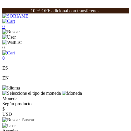
10 % OFF adicional con transferencia
0
0
0
ES
EN
Moneda
Según producto
$
USD
Acceder