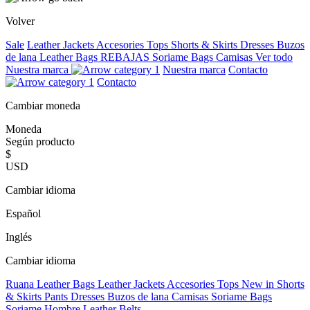
Volver
Sale
Leather Jackets
Accesories
Tops
Shorts & Skirts
Dresses
Buzos
de lana
Leather Bags
REBAJAS
Soriame Bags
Camisas
Ver todo
Nuestra marca
Nuestra marca
Contacto
Contacto
Cambiar moneda
Moneda
Según producto
$
USD
Cambiar idioma
Español
Inglés
Cambiar idioma
Ruana
Leather Bags
Leather Jackets
Accesories
Tops
New in
Shorts
& Skirts
Pants
Dresses
Buzos de lana
Camisas
Soriame Bags
Soriame Hombre
Leather Belts