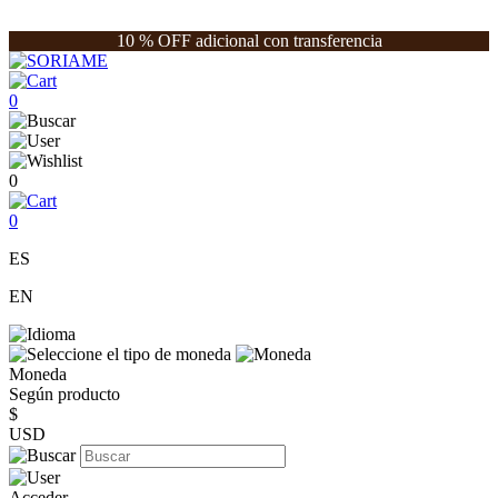
10 % OFF adicional con transferencia
0
0
0
ES
EN
Moneda
Según producto
$
USD
Acceder