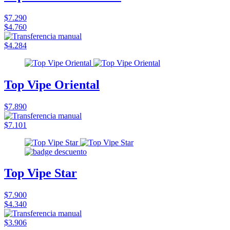
$7.290
$4.760
$4.284
Top Vipe Oriental
$7.890
$7.101
Top Vipe Star
$7.900
$4.340
$3.906