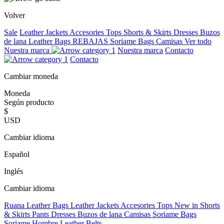
Volver
Sale
Leather Jackets
Accesories
Tops
Shorts & Skirts
Dresses
Buzos
de lana
Leather Bags
REBAJAS
Soriame Bags
Camisas
Ver todo
Nuestra marca
Nuestra marca
Contacto
Contacto
Cambiar moneda
Moneda
Según producto
$
USD
Cambiar idioma
Español
Inglés
Cambiar idioma
Ruana
Leather Bags
Leather Jackets
Accesories
Tops
New in
Shorts
& Skirts
Pants
Dresses
Buzos de lana
Camisas
Soriame Bags
Soriame Hombre
Leather Belts