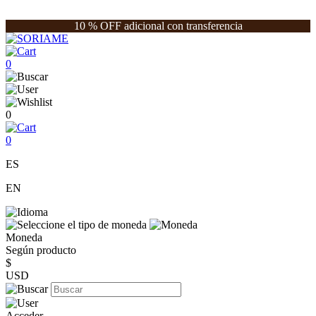
10 % OFF adicional con transferencia
0
0
0
ES
EN
Moneda
Según producto
$
USD
Acceder