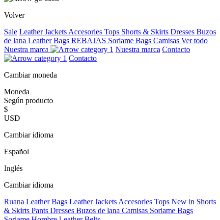
Volver
Sale
Leather Jackets
Accesories
Tops
Shorts & Skirts
Dresses
Buzos
de lana
Leather Bags
REBAJAS
Soriame Bags
Camisas
Ver todo
Nuestra marca
Nuestra marca
Contacto
Contacto
Cambiar moneda
Moneda
Según producto
$
USD
Cambiar idioma
Español
Inglés
Cambiar idioma
Ruana
Leather Bags
Leather Jackets
Accesories
Tops
New in
Shorts
& Skirts
Pants
Dresses
Buzos de lana
Camisas
Soriame Bags
Soriame Hombre
Leather Belts