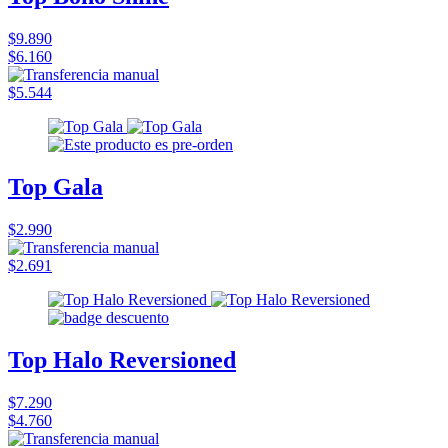
$9.890
$6.160
$5.544
Top Gala
$2.990
$2.691
Top Halo Reversioned
$7.290
$4.760