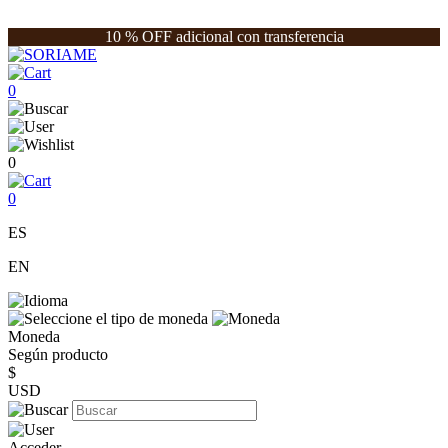
10 % OFF adicional con transferencia
0
0
0
ES
EN
Moneda
Según producto
$
USD
Acceder