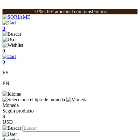
10 % OFF adicional con transferencia
0
0
0
ES
EN
Moneda
Según producto
$
USD
Acceder