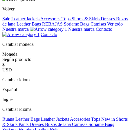
Volver
Sale
Leather Jackets
Accesories
Tops
Shorts & Skirts
Dresses
Buzos
de lana
Leather Bags
REBAJAS
Soriame Bags
Camisas
Ver todo
Nuestra marca
Nuestra marca
Contacto
Contacto
Cambiar moneda
Moneda
Según producto
$
USD
Cambiar idioma
Español
Inglés
Cambiar idioma
Ruana
Leather Bags
Leather Jackets
Accesories
Tops
New in
Shorts
& Skirts
Pants
Dresses
Buzos de lana
Camisas
Soriame Bags
Soriame Hombre
Leather Belts