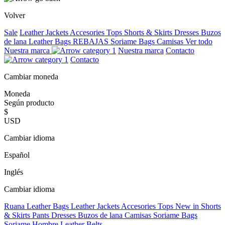
Volver
Sale
Leather Jackets
Accesories
Tops
Shorts & Skirts
Dresses
Buzos
de lana
Leather Bags
REBAJAS
Soriame Bags
Camisas
Ver todo
Nuestra marca
Nuestra marca
Contacto
Contacto
Cambiar moneda
Moneda
Según producto
$
USD
Cambiar idioma
Español
Inglés
Cambiar idioma
Ruana
Leather Bags
Leather Jackets
Accesories
Tops
New in
Shorts
& Skirts
Pants
Dresses
Buzos de lana
Camisas
Soriame Bags
Soriame Hombre
Leather Belts