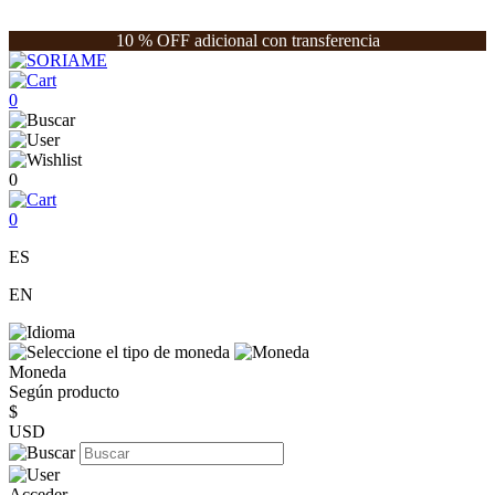
10 % OFF adicional con transferencia
0
0
0
ES
EN
Moneda
Según producto
$
USD
Acceder