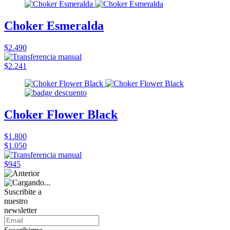
Choker Esmeralda
$2.490
$2.241
Choker Flower Black
$1.800
$1.050
$945
Suscribite a
nuestro
newsletter