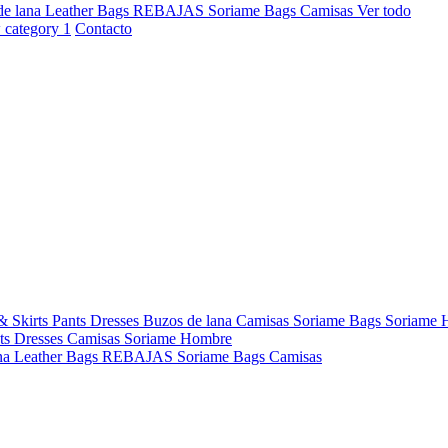
de lana
Leather Bags
REBAJAS
Soriame Bags
Camisas
Ver todo
Contacto
& Skirts
Pants
Dresses
Buzos de lana
Camisas
Soriame Bags
Soriame
ts
Dresses
Camisas
Soriame Hombre
na
Leather Bags
REBAJAS
Soriame Bags
Camisas