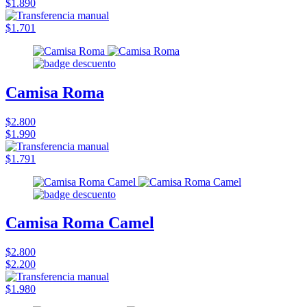
$1.890
$1.701
Camisa Roma
$2.800
$1.990
$1.791
Camisa Roma Camel
$2.800
$2.200
$1.980