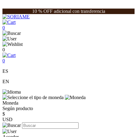
10 % OFF adicional con transferencia
0
0
0
ES
EN
Moneda
Según producto
$
USD
Acceder