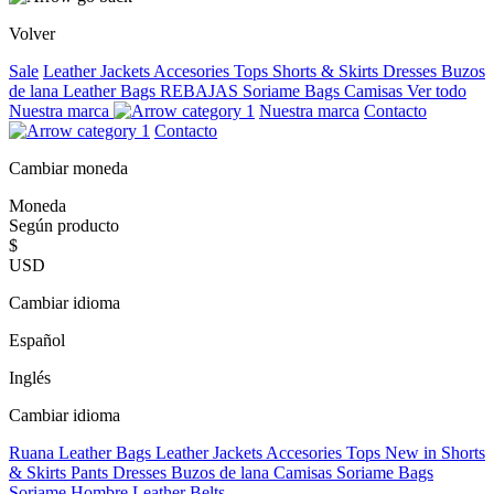
Volver
Sale
Leather Jackets
Accesories
Tops
Shorts & Skirts
Dresses
Buzos
de lana
Leather Bags
REBAJAS
Soriame Bags
Camisas
Ver todo
Nuestra marca
Nuestra marca
Contacto
Contacto
Cambiar moneda
Moneda
Según producto
$
USD
Cambiar idioma
Español
Inglés
Cambiar idioma
Ruana
Leather Bags
Leather Jackets
Accesories
Tops
New in
Shorts
& Skirts
Pants
Dresses
Buzos de lana
Camisas
Soriame Bags
Soriame Hombre
Leather Belts