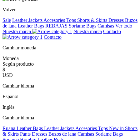
Volver
Sale
Leather Jackets
Accesories
Tops
Shorts & Skirts
Dresses
Buzos
de lana
Leather Bags
REBAJAS
Soriame Bags
Camisas
Ver todo
Nuestra marca
Nuestra marca
Contacto
Contacto
Cambiar moneda
Moneda
Según producto
$
USD
Cambiar idioma
Español
Inglés
Cambiar idioma
Ruana
Leather Bags
Leather Jackets
Accesories
Tops
New in
Shorts
& Skirts
Pants
Dresses
Buzos de lana
Camisas
Soriame Bags
Soriame Hombre
Leather Belts