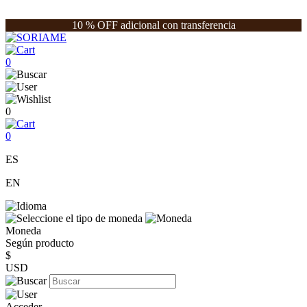
10 % OFF adicional con transferencia
0
0
0
ES
EN
Moneda
Según producto
$
USD
Acceder