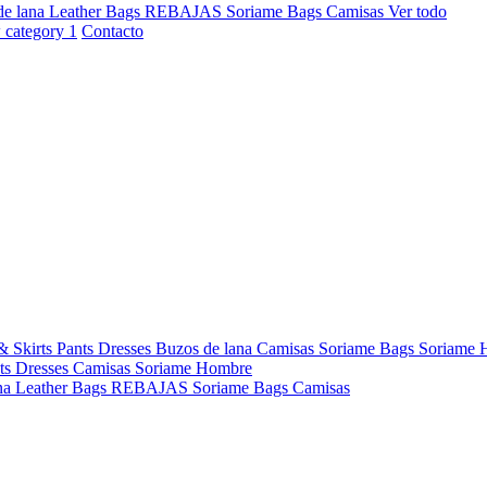
de lana
Leather Bags
REBAJAS
Soriame Bags
Camisas
Ver todo
Contacto
& Skirts
Pants
Dresses
Buzos de lana
Camisas
Soriame Bags
Soriame
ts
Dresses
Camisas
Soriame Hombre
na
Leather Bags
REBAJAS
Soriame Bags
Camisas