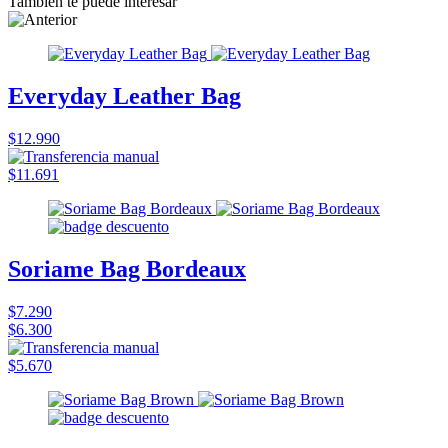
También te puede interesar
Everyday Leather Bag
$12.990
$11.691
Soriame Bag Bordeaux
$7.290
$6.300
$5.670