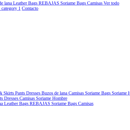
de lana
Leather Bags
REBAJAS
Soriame Bags
Camisas
Ver todo
Contacto
& Skirts
Pants
Dresses
Buzos de lana
Camisas
Soriame Bags
Soriame
ts
Dresses
Camisas
Soriame Hombre
na
Leather Bags
REBAJAS
Soriame Bags
Camisas