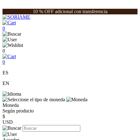
10 % OFF adicional con transferencia
0
0
0
ES
EN
Moneda
Según producto
$
USD
Acceder