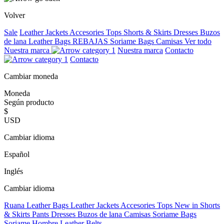
Volver
Sale
Leather Jackets
Accesories
Tops
Shorts & Skirts
Dresses
Buzos
de lana
Leather Bags
REBAJAS
Soriame Bags
Camisas
Ver todo
Nuestra marca
Nuestra marca
Contacto
Contacto
Cambiar moneda
Moneda
Según producto
$
USD
Cambiar idioma
Español
Inglés
Cambiar idioma
Ruana
Leather Bags
Leather Jackets
Accesories
Tops
New in
Shorts
& Skirts
Pants
Dresses
Buzos de lana
Camisas
Soriame Bags
Soriame Hombre
Leather Belts