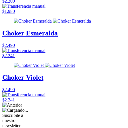
$2.200
$1.980
Choker Esmeralda
$2.490
$2.241
Choker Violet
$2.490
$2.241
Suscribite a
nuestro
newsletter