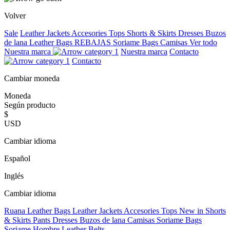
Volver
Sale
Leather Jackets
Accesories
Tops
Shorts & Skirts
Dresses
Buzos
de lana
Leather Bags
REBAJAS
Soriame Bags
Camisas
Ver todo
Nuestra marca
Nuestra marca
Contacto
Contacto
Cambiar moneda
Moneda
Según producto
$
USD
Cambiar idioma
Español
Inglés
Cambiar idioma
Ruana
Leather Bags
Leather Jackets
Accesories
Tops
New in
Shorts
& Skirts
Pants
Dresses
Buzos de lana
Camisas
Soriame Bags
Soriame Hombre
Leather Belts