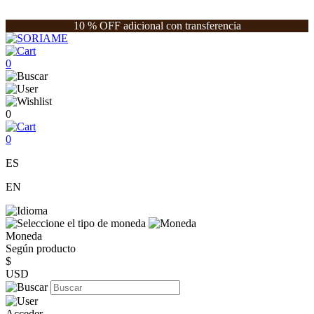
10 % OFF adicional con transferencia
0
0
0
ES
EN
Moneda
Según producto
$
USD
Acceder