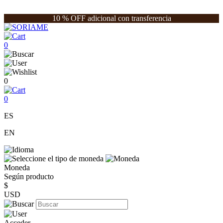
10 % OFF adicional con transferencia
0
0
0
ES
EN
Moneda
Según producto
$
USD
Acceder