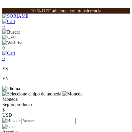
10 % OFF adicional con transferencia
0
0
0
ES
EN
Moneda
Según producto
$
USD
Acceder