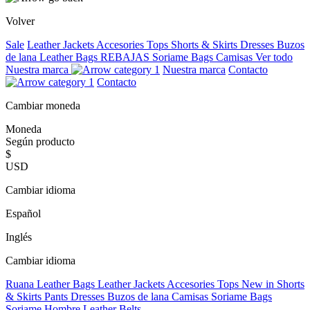
Volver
Sale
Leather Jackets
Accesories
Tops
Shorts & Skirts
Dresses
Buzos
de lana
Leather Bags
REBAJAS
Soriame Bags
Camisas
Ver todo
Nuestra marca
Nuestra marca
Contacto
Contacto
Cambiar moneda
Moneda
Según producto
$
USD
Cambiar idioma
Español
Inglés
Cambiar idioma
Ruana
Leather Bags
Leather Jackets
Accesories
Tops
New in
Shorts
& Skirts
Pants
Dresses
Buzos de lana
Camisas
Soriame Bags
Soriame Hombre
Leather Belts