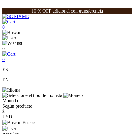
10 % OFF adicional con transferencia
0
0
0
ES
EN
Moneda
Según producto
$
USD
Acceder