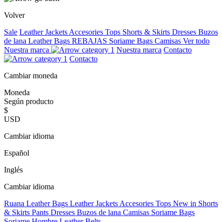
Volver
Sale
Leather Jackets
Accesories
Tops
Shorts & Skirts
Dresses
Buzos
de lana
Leather Bags
REBAJAS
Soriame Bags
Camisas
Ver todo
Nuestra marca
Nuestra marca
Contacto
Contacto
Cambiar moneda
Moneda
Según producto
$
USD
Cambiar idioma
Español
Inglés
Cambiar idioma
Ruana
Leather Bags
Leather Jackets
Accesories
Tops
New in
Shorts
& Skirts
Pants
Dresses
Buzos de lana
Camisas
Soriame Bags
Soriame Hombre
Leather Belts