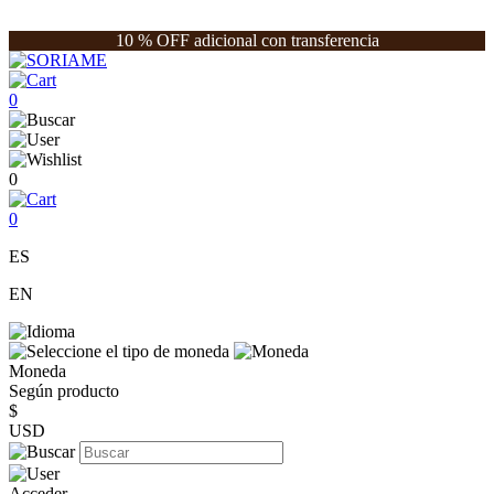
10 % OFF adicional con transferencia
0
0
0
ES
EN
Moneda
Según producto
$
USD
Acceder