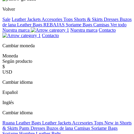
Volver
Sale
Leather Jackets
Accesories
Tops
Shorts & Skirts
Dresses
Buzos
de lana
Leather Bags
REBAJAS
Soriame Bags
Camisas
Ver todo
Nuestra marca
Nuestra marca
Contacto
Contacto
Cambiar moneda
Moneda
Según producto
$
USD
Cambiar idioma
Español
Inglés
Cambiar idioma
Ruana
Leather Bags
Leather Jackets
Accesories
Tops
New in
Shorts
& Skirts
Pants
Dresses
Buzos de lana
Camisas
Soriame Bags
Soriame Hombre
Leather Belts