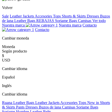
Volver
Sale
Leather Jackets
Accesories
Tops
Shorts & Skirts
Dresses
Buzos
de lana
Leather Bags
REBAJAS
Soriame Bags
Camisas
Ver todo
Nuestra marca
Nuestra marca
Contacto
Contacto
Cambiar moneda
Moneda
Según producto
$
USD
Cambiar idioma
Español
Inglés
Cambiar idioma
Ruana
Leather Bags
Leather Jackets
Accesories
Tops
New in
Shorts
& Skirts
Pants
Dresses
Buzos de lana
Camisas
Soriame Bags
Soriame Hombre
Leather Belts