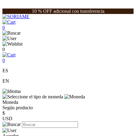
10 % OFF adicional con transferencia
0
0
0
ES
EN
Moneda
Según producto
$
USD
Acceder