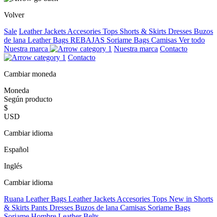
Volver
Sale
Leather Jackets
Accesories
Tops
Shorts & Skirts
Dresses
Buzos
de lana
Leather Bags
REBAJAS
Soriame Bags
Camisas
Ver todo
Nuestra marca
Nuestra marca
Contacto
Contacto
Cambiar moneda
Moneda
Según producto
$
USD
Cambiar idioma
Español
Inglés
Cambiar idioma
Ruana
Leather Bags
Leather Jackets
Accesories
Tops
New in
Shorts
& Skirts
Pants
Dresses
Buzos de lana
Camisas
Soriame Bags
Soriame Hombre
Leather Belts