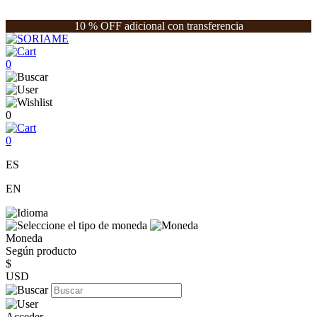
10 % OFF adicional con transferencia
0
0
0
ES
EN
Moneda
Según producto
$
USD
Acceder