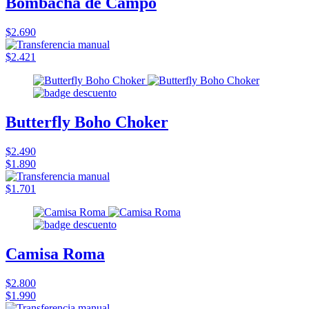
Bombacha de Campo
$2.690
$2.421
Butterfly Boho Choker
$2.490
$1.890
$1.701
Camisa Roma
$2.800
$1.990