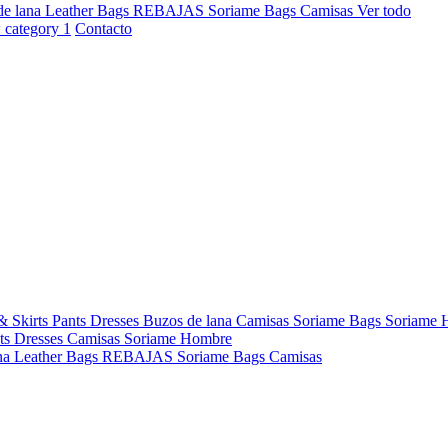
de lana
Leather Bags
REBAJAS
Soriame Bags
Camisas
Ver todo
Contacto
& Skirts
Pants
Dresses
Buzos de lana
Camisas
Soriame Bags
Soriame
ts
Dresses
Camisas
Soriame Hombre
na
Leather Bags
REBAJAS
Soriame Bags
Camisas