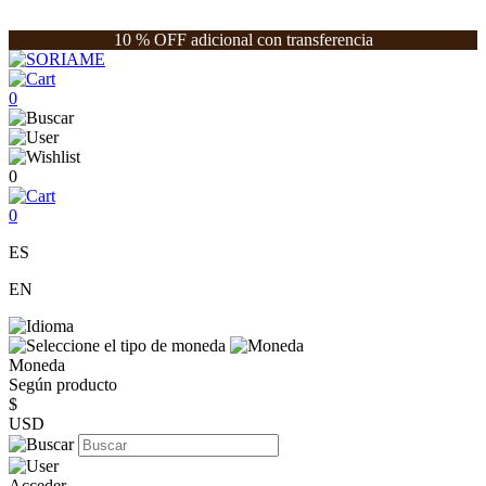
10 % OFF adicional con transferencia
0
0
0
ES
EN
Moneda
Según producto
$
USD
Acceder