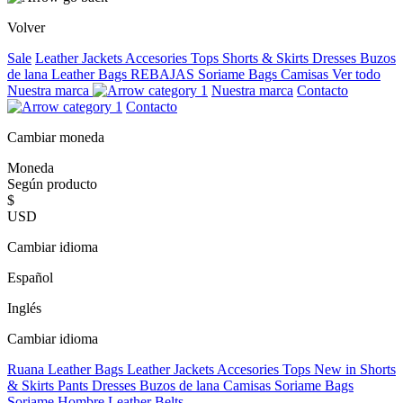
Volver
Sale
Leather Jackets
Accesories
Tops
Shorts & Skirts
Dresses
Buzos
de lana
Leather Bags
REBAJAS
Soriame Bags
Camisas
Ver todo
Nuestra marca
Nuestra marca
Contacto
Contacto
Cambiar moneda
Moneda
Según producto
$
USD
Cambiar idioma
Español
Inglés
Cambiar idioma
Ruana
Leather Bags
Leather Jackets
Accesories
Tops
New in
Shorts
& Skirts
Pants
Dresses
Buzos de lana
Camisas
Soriame Bags
Soriame Hombre
Leather Belts