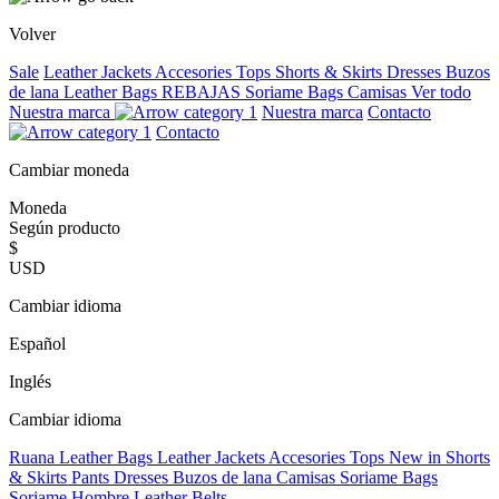
Volver
Sale
Leather Jackets
Accesories
Tops
Shorts & Skirts
Dresses
Buzos
de lana
Leather Bags
REBAJAS
Soriame Bags
Camisas
Ver todo
Nuestra marca
Nuestra marca
Contacto
Contacto
Cambiar moneda
Moneda
Según producto
$
USD
Cambiar idioma
Español
Inglés
Cambiar idioma
Ruana
Leather Bags
Leather Jackets
Accesories
Tops
New in
Shorts
& Skirts
Pants
Dresses
Buzos de lana
Camisas
Soriame Bags
Soriame Hombre
Leather Belts