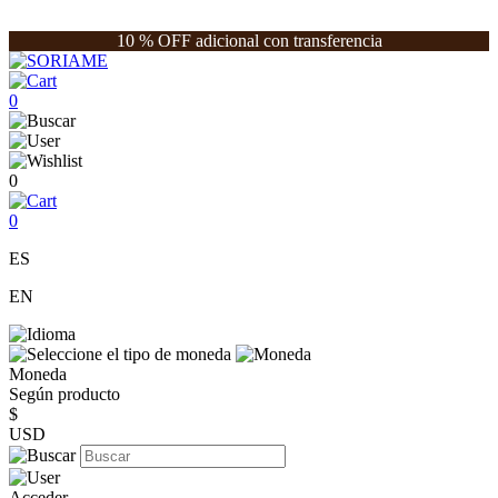
10 % OFF adicional con transferencia
0
0
0
ES
EN
Moneda
Según producto
$
USD
Acceder