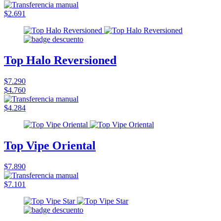
$2.691
Top Halo Reversioned
$7.290
$4.760
$4.284
Top Vipe Oriental
$7.890
$7.101