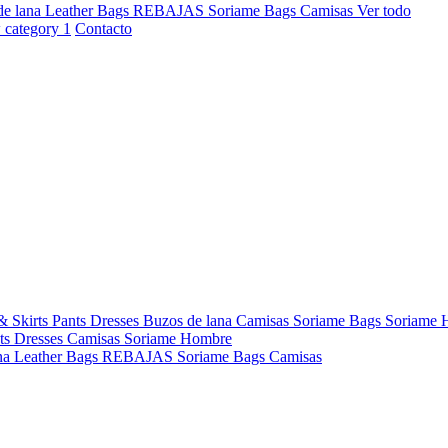
de lana
Leather Bags
REBAJAS
Soriame Bags
Camisas
Ver todo
Contacto
& Skirts
Pants
Dresses
Buzos de lana
Camisas
Soriame Bags
Soriame
ts
Dresses
Camisas
Soriame Hombre
na
Leather Bags
REBAJAS
Soriame Bags
Camisas