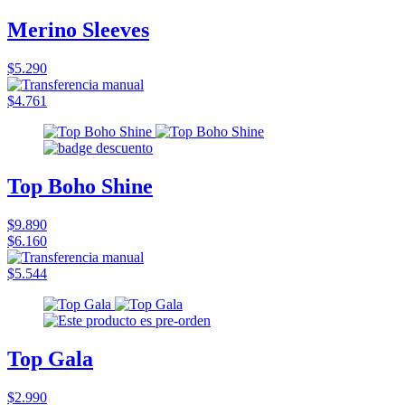
Merino Sleeves
$5.290
$4.761
Top Boho Shine
$9.890
$6.160
$5.544
Top Gala
$2.990