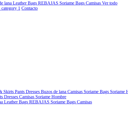
de lana
Leather Bags
REBAJAS
Soriame Bags
Camisas
Ver todo
Contacto
& Skirts
Pants
Dresses
Buzos de lana
Camisas
Soriame Bags
Soriame
ts
Dresses
Camisas
Soriame Hombre
na
Leather Bags
REBAJAS
Soriame Bags
Camisas