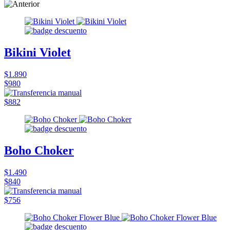
Bikini Violet
$1.890
$980
$882
Boho Choker
$1.490
$840
$756