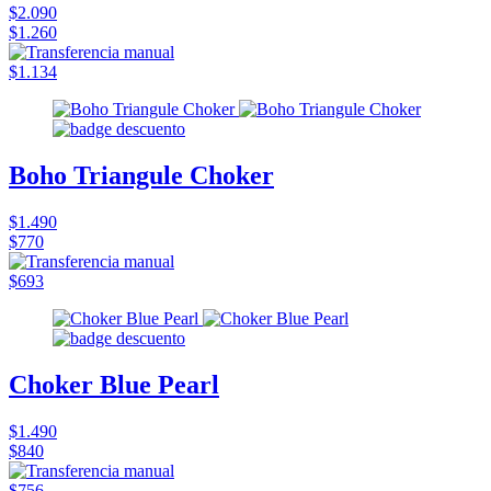
$2.090
$1.260
$1.134
Boho Triangule Choker
$1.490
$770
$693
Choker Blue Pearl
$1.490
$840
$756