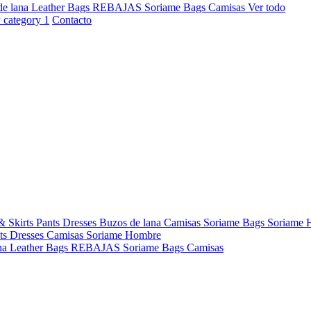
de lana
Leather Bags
REBAJAS
Soriame Bags
Camisas
Ver todo
Contacto
& Skirts
Pants
Dresses
Buzos de lana
Camisas
Soriame Bags
Soriame
ts
Dresses
Camisas
Soriame Hombre
na
Leather Bags
REBAJAS
Soriame Bags
Camisas