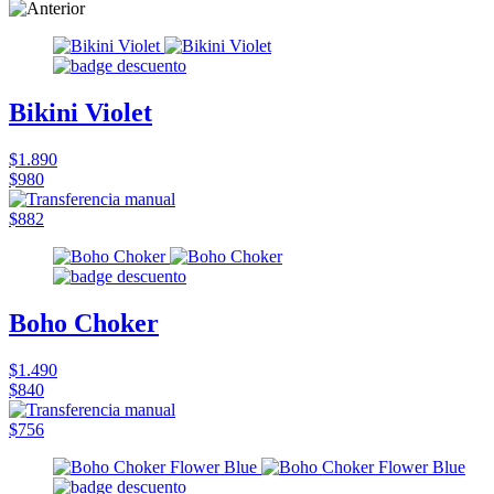
Bikini Violet
$1.890
$980
$882
Boho Choker
$1.490
$840
$756