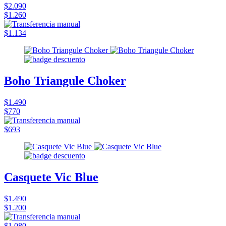
$2.090
$1.260
$1.134
Boho Triangule Choker
$1.490
$770
$693
Casquete Vic Blue
$1.490
$1.200
$1.080