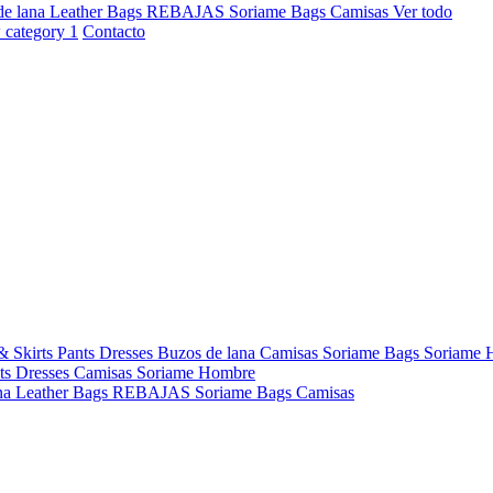
de lana
Leather Bags
REBAJAS
Soriame Bags
Camisas
Ver todo
Contacto
& Skirts
Pants
Dresses
Buzos de lana
Camisas
Soriame Bags
Soriame
ts
Dresses
Camisas
Soriame Hombre
na
Leather Bags
REBAJAS
Soriame Bags
Camisas