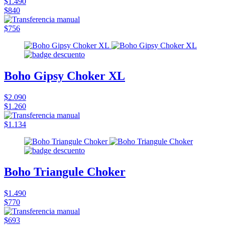
$1.490
$840
$756
Boho Gipsy Choker XL
$2.090
$1.260
$1.134
Boho Triangule Choker
$1.490
$770
$693