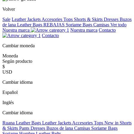
Volver
Sale
Leather Jackets
Accesories
Tops
Shorts & Skirts
Dresses
Buzos
de lana
Leather Bags
REBAJAS
Soriame Bags
Camisas
Ver todo
Nuestra marca
Nuestra marca
Contacto
Contacto
Cambiar moneda
Moneda
Según producto
$
USD
Cambiar idioma
Español
Inglés
Cambiar idioma
Ruana
Leather Bags
Leather Jackets
Accesories
Tops
New in
Shorts
& Skirts
Pants
Dresses
Buzos de lana
Camisas
Soriame Bags
Soriame Hombre
Leather Belts