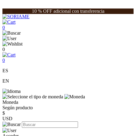
10 % OFF adicional con transferencia
0
0
0
ES
EN
Moneda
Según producto
$
USD
Acceder