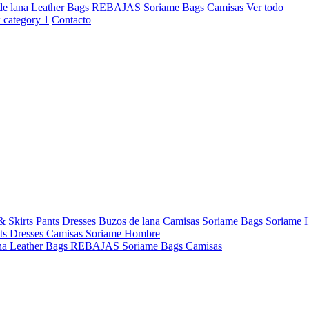
de lana
Leather Bags
REBAJAS
Soriame Bags
Camisas
Ver todo
Contacto
& Skirts
Pants
Dresses
Buzos de lana
Camisas
Soriame Bags
Soriame
ts
Dresses
Camisas
Soriame Hombre
na
Leather Bags
REBAJAS
Soriame Bags
Camisas