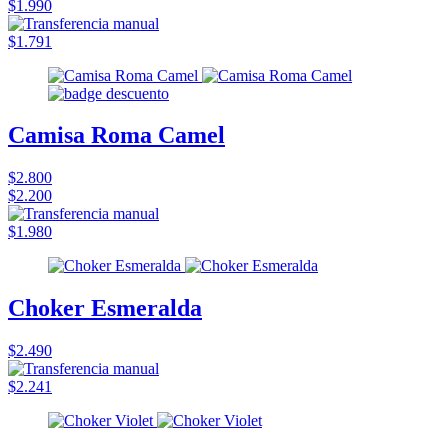
$1.990
$1.791
Camisa Roma Camel
$2.800
$2.200
$1.980
Choker Esmeralda
$2.490
$2.241