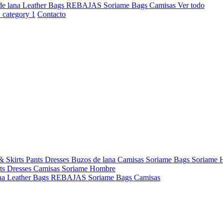
de lana
Leather Bags
REBAJAS
Soriame Bags
Camisas
Ver todo
Contacto
& Skirts
Pants
Dresses
Buzos de lana
Camisas
Soriame Bags
Soriame
ts
Dresses
Camisas
Soriame Hombre
na
Leather Bags
REBAJAS
Soriame Bags
Camisas