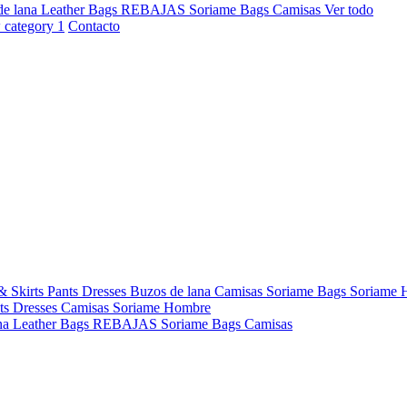
de lana
Leather Bags
REBAJAS
Soriame Bags
Camisas
Ver todo
Contacto
& Skirts
Pants
Dresses
Buzos de lana
Camisas
Soriame Bags
Soriame
ts
Dresses
Camisas
Soriame Hombre
na
Leather Bags
REBAJAS
Soriame Bags
Camisas