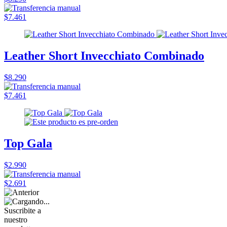
$7.461
Leather Short Invecchiato Combinado
$8.290
$7.461
Top Gala
$2.990
$2.691
Suscribite a
nuestro