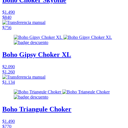
Boho Choker Skyblue
$1.490
$840
$756
Boho Gipsy Choker XL
$2.090
$1.260
$1.134
Boho Triangule Choker
$1.490
$770