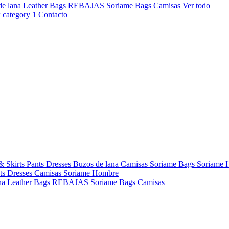
de lana
Leather Bags
REBAJAS
Soriame Bags
Camisas
Ver todo
Contacto
& Skirts
Pants
Dresses
Buzos de lana
Camisas
Soriame Bags
Soriame
ts
Dresses
Camisas
Soriame Hombre
na
Leather Bags
REBAJAS
Soriame Bags
Camisas