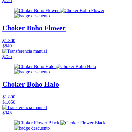
$756
Choker Boho Flower
$1.800
$840
$756
Choker Boho Halo
$1.800
$1.050
$945