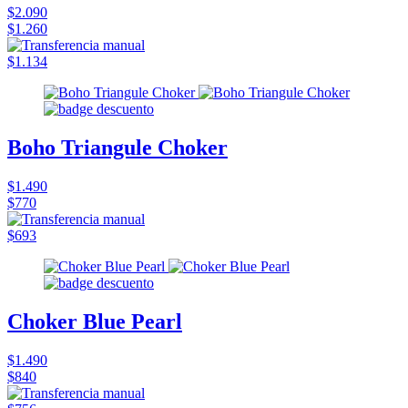
$2.090
$1.260
$1.134
Boho Triangule Choker
$1.490
$770
$693
Choker Blue Pearl
$1.490
$840