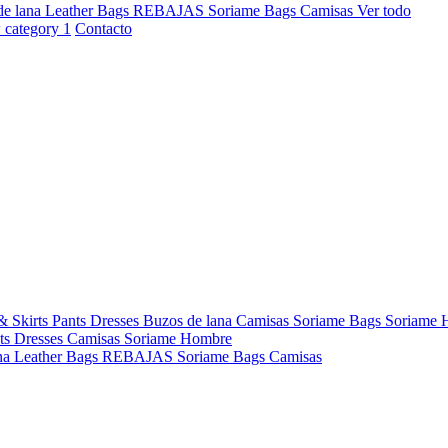
de lana
Leather Bags
REBAJAS
Soriame Bags
Camisas
Ver todo
Contacto
& Skirts
Pants
Dresses
Buzos de lana
Camisas
Soriame Bags
Soriame
ts
Dresses
Camisas
Soriame Hombre
na
Leather Bags
REBAJAS
Soriame Bags
Camisas