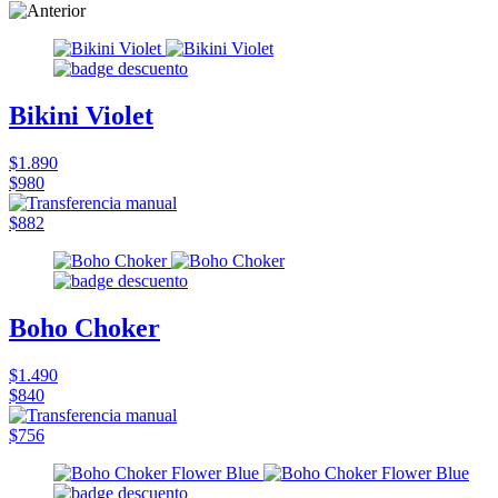
Bikini Violet
$1.890
$980
$882
Boho Choker
$1.490
$840
$756