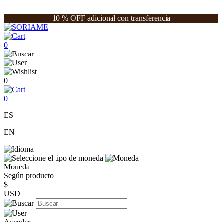
10 % OFF adicional con transferencia
0
0
0
ES
EN
Moneda
Según producto
$
USD
Acceder