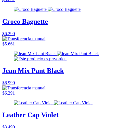
Croco Baguette
$6.290
$5.661
Jean Mix Pant Black
$6.990
$6.291
Leather Cap Violet
$3.490