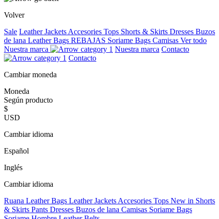
Volver
Sale
Leather Jackets
Accesories
Tops
Shorts & Skirts
Dresses
Buzos
de lana
Leather Bags
REBAJAS
Soriame Bags
Camisas
Ver todo
Nuestra marca
Nuestra marca
Contacto
Contacto
Cambiar moneda
Moneda
Según producto
$
USD
Cambiar idioma
Español
Inglés
Cambiar idioma
Ruana
Leather Bags
Leather Jackets
Accesories
Tops
New in
Shorts
& Skirts
Pants
Dresses
Buzos de lana
Camisas
Soriame Bags
Soriame Hombre
Leather Belts