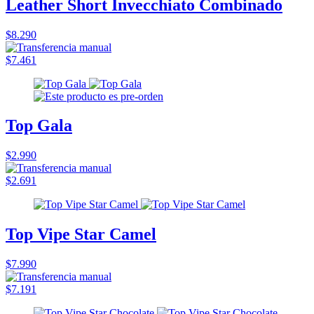
Leather Short Invecchiato Combinado
$8.290
$7.461
Top Gala
$2.990
$2.691
Top Vipe Star Camel
$7.990
$7.191