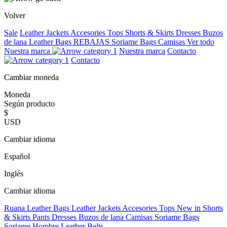
Volver
Sale
Leather Jackets
Accesories
Tops
Shorts & Skirts
Dresses
Buzos
de lana
Leather Bags
REBAJAS
Soriame Bags
Camisas
Ver todo
Nuestra marca
Nuestra marca
Contacto
Contacto
Cambiar moneda
Moneda
Según producto
$
USD
Cambiar idioma
Español
Inglés
Cambiar idioma
Ruana
Leather Bags
Leather Jackets
Accesories
Tops
New in
Shorts
& Skirts
Pants
Dresses
Buzos de lana
Camisas
Soriame Bags
Soriame Hombre
Leather Belts