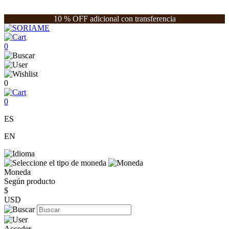
10 % OFF adicional con transferencia
0
0
0
ES
EN
Moneda
Según producto
$
USD
Acceder