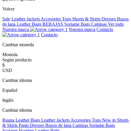
Volver
Sale
Leather Jackets
Accesories
Tops
Shorts & Skirts
Dresses
Buzos
de lana
Leather Bags
REBAJAS
Soriame Bags
Camisas
Ver todo
Nuestra marca
Nuestra marca
Contacto
Contacto
Cambiar moneda
Moneda
Según producto
$
USD
Cambiar idioma
Español
Inglés
Cambiar idioma
Ruana
Leather Bags
Leather Jackets
Accesories
Tops
New in
Shorts
& Skirts
Pants
Dresses
Buzos de lana
Camisas
Soriame Bags
Soriame Hombre
Leather Belts