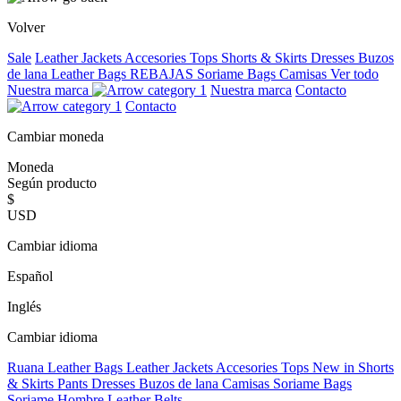
Volver
Sale
Leather Jackets
Accesories
Tops
Shorts & Skirts
Dresses
Buzos
de lana
Leather Bags
REBAJAS
Soriame Bags
Camisas
Ver todo
Nuestra marca
Nuestra marca
Contacto
Contacto
Cambiar moneda
Moneda
Según producto
$
USD
Cambiar idioma
Español
Inglés
Cambiar idioma
Ruana
Leather Bags
Leather Jackets
Accesories
Tops
New in
Shorts
& Skirts
Pants
Dresses
Buzos de lana
Camisas
Soriame Bags
Soriame Hombre
Leather Belts