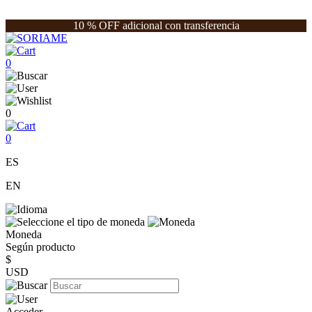
10 % OFF adicional con transferencia
0
0
0
ES
EN
Moneda
Según producto
$
USD
Acceder