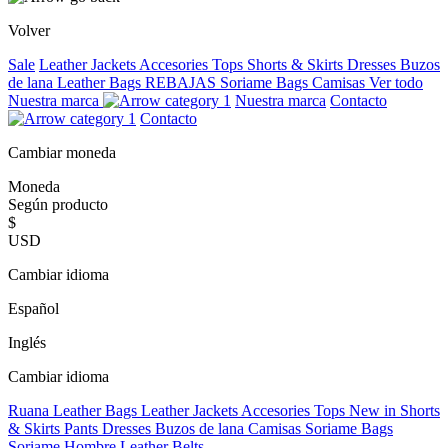
Volver
Sale
Leather Jackets
Accesories
Tops
Shorts & Skirts
Dresses
Buzos
de lana
Leather Bags
REBAJAS
Soriame Bags
Camisas
Ver todo
Nuestra marca
Nuestra marca
Contacto
Contacto
Cambiar moneda
Moneda
Según producto
$
USD
Cambiar idioma
Español
Inglés
Cambiar idioma
Ruana
Leather Bags
Leather Jackets
Accesories
Tops
New in
Shorts
& Skirts
Pants
Dresses
Buzos de lana
Camisas
Soriame Bags
Soriame Hombre
Leather Belts