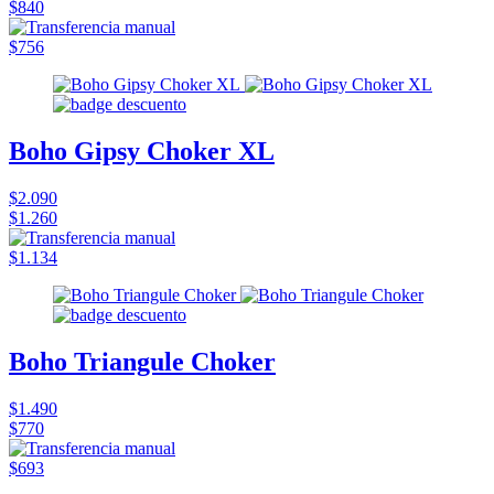
$840
$756
Boho Gipsy Choker XL
$2.090
$1.260
$1.134
Boho Triangule Choker
$1.490
$770
$693