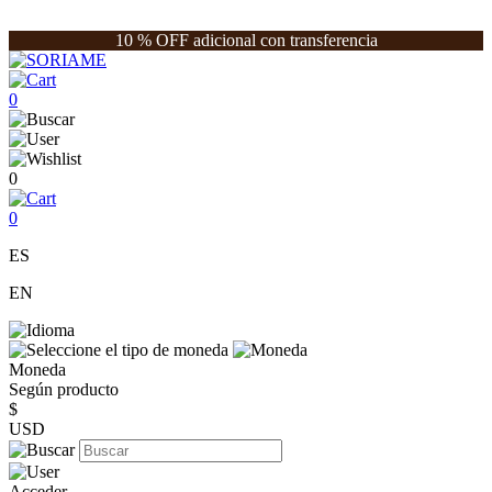
10 % OFF adicional con transferencia
0
0
0
ES
EN
Moneda
Según producto
$
USD
Acceder