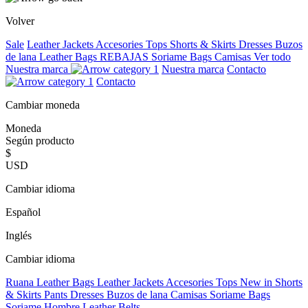
Volver
Sale
Leather Jackets
Accesories
Tops
Shorts & Skirts
Dresses
Buzos
de lana
Leather Bags
REBAJAS
Soriame Bags
Camisas
Ver todo
Nuestra marca
Nuestra marca
Contacto
Contacto
Cambiar moneda
Moneda
Según producto
$
USD
Cambiar idioma
Español
Inglés
Cambiar idioma
Ruana
Leather Bags
Leather Jackets
Accesories
Tops
New in
Shorts
& Skirts
Pants
Dresses
Buzos de lana
Camisas
Soriame Bags
Soriame Hombre
Leather Belts