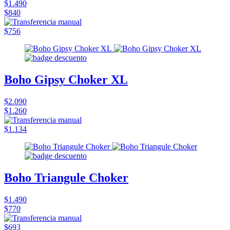
$1.490
$840
$756
Boho Gipsy Choker XL
$2.090
$1.260
$1.134
Boho Triangule Choker
$1.490
$770
$693