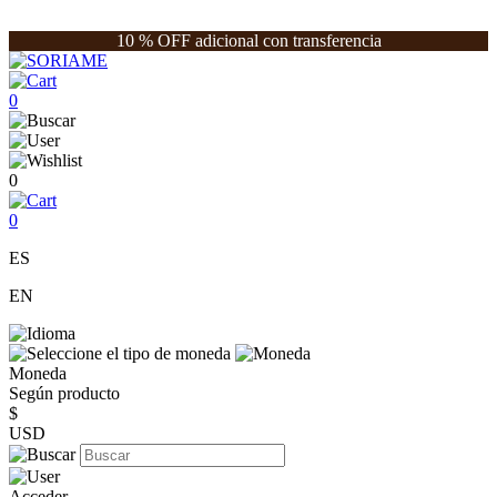
10 % OFF adicional con transferencia
0
0
0
ES
EN
Moneda
Según producto
$
USD
Acceder