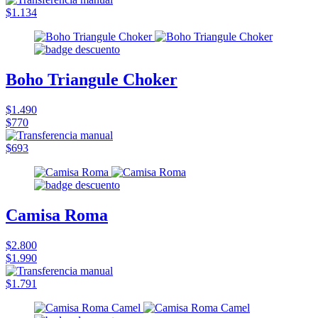
$1.134
Boho Triangule Choker
$1.490
$770
$693
Camisa Roma
$2.800
$1.990
$1.791