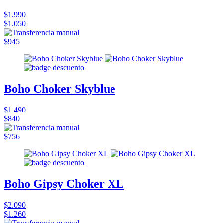
$1.990
$1.050
$945
Boho Choker Skyblue
$1.490
$840
$756
Boho Gipsy Choker XL
$2.090
$1.260