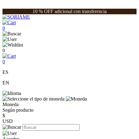
10 % OFF adicional con transferencia
0
0
0
ES
EN
Moneda
Según producto
$
USD
Acceder