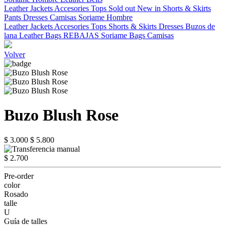
Leather Jackets
Accesories
Tops
Sold out
New in
Shorts & Skirts
Pants
Dresses
Camisas
Soriame Hombre
Leather Jackets
Accesories
Tops
Shorts & Skirts
Dresses
Buzos de
lana
Leather Bags
REBAJAS
Soriame Bags
Camisas
Volver
Buzo Blush Rose
$ 3.000
$ 5.800
$ 2.700
Pre-order
color
Rosado
talle
U
Guía de talles