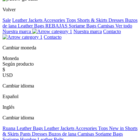
Volver
Sale
Leather Jackets
Accesories
Tops
Shorts & Skirts
Dresses
Buzos
de lana
Leather Bags
REBAJAS
Soriame Bags
Camisas
Ver todo
Nuestra marca
Nuestra marca
Contacto
Contacto
Cambiar moneda
Moneda
Según producto
$
USD
Cambiar idioma
Español
Inglés
Cambiar idioma
Ruana
Leather Bags
Leather Jackets
Accesories
Tops
New in
Shorts
& Skirts
Pants
Dresses
Buzos de lana
Camisas
Soriame Bags
Soriame Hombre
Leather Belts