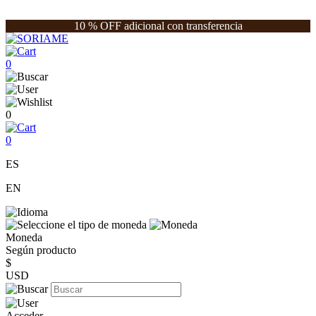
10 % OFF adicional con transferencia
0
0
0
ES
EN
Moneda
Según producto
$
USD
Acceder