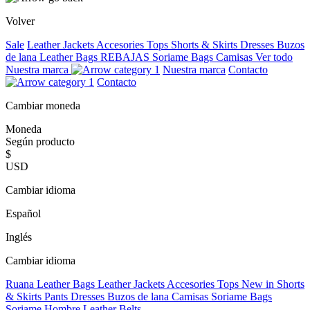
Volver
Sale
Leather Jackets
Accesories
Tops
Shorts & Skirts
Dresses
Buzos
de lana
Leather Bags
REBAJAS
Soriame Bags
Camisas
Ver todo
Nuestra marca
Nuestra marca
Contacto
Contacto
Cambiar moneda
Moneda
Según producto
$
USD
Cambiar idioma
Español
Inglés
Cambiar idioma
Ruana
Leather Bags
Leather Jackets
Accesories
Tops
New in
Shorts
& Skirts
Pants
Dresses
Buzos de lana
Camisas
Soriame Bags
Soriame Hombre
Leather Belts