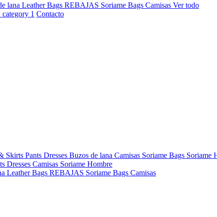
de lana
Leather Bags
REBAJAS
Soriame Bags
Camisas
Ver todo
Contacto
& Skirts
Pants
Dresses
Buzos de lana
Camisas
Soriame Bags
Soriame
ts
Dresses
Camisas
Soriame Hombre
na
Leather Bags
REBAJAS
Soriame Bags
Camisas