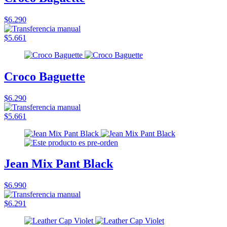
$6.290
$5.661
Croco Baguette
$6.290
$5.661
Jean Mix Pant Black
$6.990
$6.291