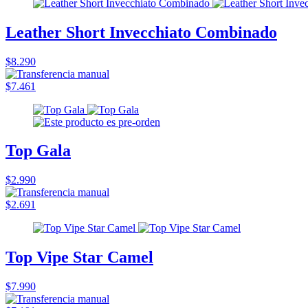
Leather Short Invecchiato Combinado
$8.290
$7.461
Top Gala
$2.990
$2.691
Top Vipe Star Camel
$7.990