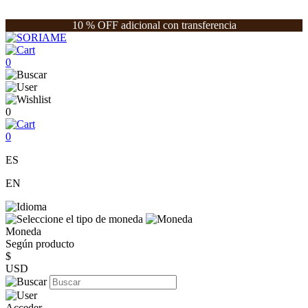
10 % OFF adicional con transferencia
0
0
0
ES
EN
Moneda
Según producto
$
USD
Acceder