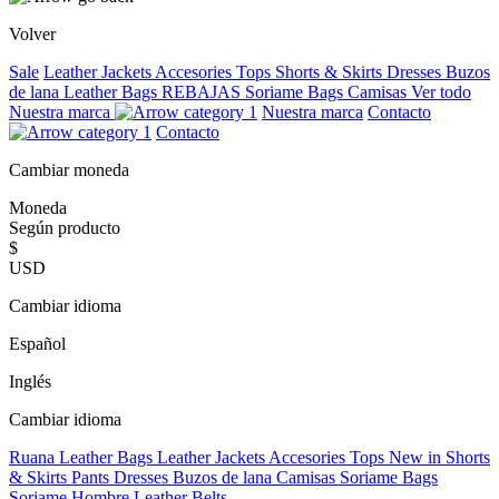
Volver
Sale
Leather Jackets
Accesories
Tops
Shorts & Skirts
Dresses
Buzos
de lana
Leather Bags
REBAJAS
Soriame Bags
Camisas
Ver todo
Nuestra marca
Nuestra marca
Contacto
Contacto
Cambiar moneda
Moneda
Según producto
$
USD
Cambiar idioma
Español
Inglés
Cambiar idioma
Ruana
Leather Bags
Leather Jackets
Accesories
Tops
New in
Shorts
& Skirts
Pants
Dresses
Buzos de lana
Camisas
Soriame Bags
Soriame Hombre
Leather Belts