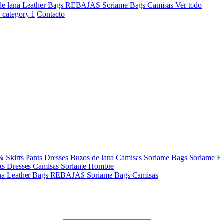
de lana
Leather Bags
REBAJAS
Soriame Bags
Camisas
Ver todo
Contacto
& Skirts
Pants
Dresses
Buzos de lana
Camisas
Soriame Bags
Soriame
ts
Dresses
Camisas
Soriame Hombre
na
Leather Bags
REBAJAS
Soriame Bags
Camisas