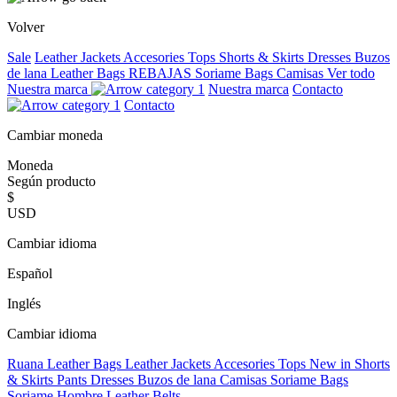
Volver
Sale
Leather Jackets
Accesories
Tops
Shorts & Skirts
Dresses
Buzos
de lana
Leather Bags
REBAJAS
Soriame Bags
Camisas
Ver todo
Nuestra marca
Nuestra marca
Contacto
Contacto
Cambiar moneda
Moneda
Según producto
$
USD
Cambiar idioma
Español
Inglés
Cambiar idioma
Ruana
Leather Bags
Leather Jackets
Accesories
Tops
New in
Shorts
& Skirts
Pants
Dresses
Buzos de lana
Camisas
Soriame Bags
Soriame Hombre
Leather Belts