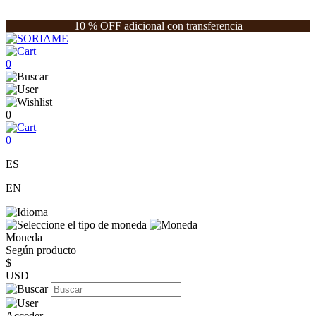
10 % OFF adicional con transferencia
0
0
0
ES
EN
Moneda
Según producto
$
USD
Acceder