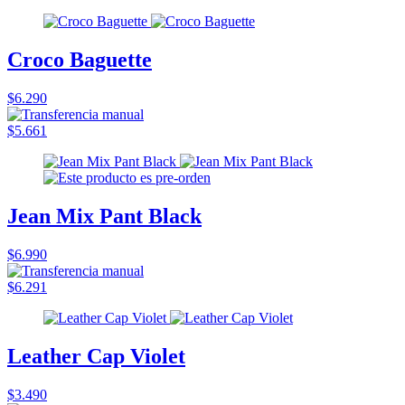
Croco Baguette
$6.290
$5.661
Jean Mix Pant Black
$6.990
$6.291
Leather Cap Violet
$3.490